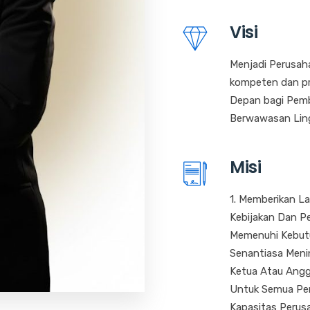
Visi
Menjadi Perusah
kompeten dan pr
Depan bagi Pemb
Berwawasan Lin
Misi
1. Memberikan L
Kebijakan Dan P
Memenuhi Kebutu
Senantiasa Meni
Ketua Atau Angg
Untuk Semua Pen
Kapasitas Perus