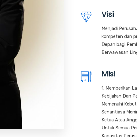
Visi
Menjadi Perusah
kompeten dan pr
Depan bagi Pemb
Berwawasan Lin
Misi
1. Memberikan L
Kebijakan Dan P
Memenuhi Kebutu
Senantiasa Meni
Ketua Atau Angg
Untuk Semua Pen
Kapasitas Perus